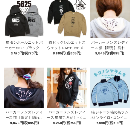
猫 ダンボールニット パ
猫 ビッグシルエット ス
パーカー メンズ レディ
ーカー 5625 ブラック グ
ウェット STAYHOME メン
ース 猫 【限定】 隠れネ
レー メンズ レディース
8,470円(税770円)
ズ レディース トレーナ
6,985円(税635円)
コ - グレー ネコ ねこ 猫
9,845円(税895円)
フーディー ゴロニャーゴ
ー リラックス 猫柄 雑貨
柄 雑貨 SCOPY スコーピ
猫柄 雑貨 SCOPY スコー
SCOPY スコーピー
ー
ピー
パーカー メンズ レディ
パーカー メンズ レディ
猫 ジャージ 猫の島ラム
ース 猫 【限定】 隠れネ
ース 猫 猫ころがし - クロ
ネ ( ソライロ × コンイロ )
コ - ブラック ネコ ねこ
9,845円(税895円)
ネコ ねこ 猫柄 雑貨 SCO
8,250円(税750円)
メンズ レディース スポ
7,898円(税718円)
猫柄 雑貨 SCOPY スコー
PY スコーピー
ーツウェア ご当地 地サ
ピー
イダー 猫柄 雑貨 SCOPY