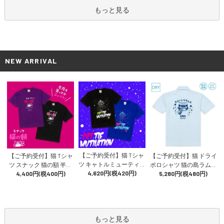
もっと見る
NEW ARRIVAL
【ご予約受付】猫 Tシャ
【ご予約受付】猫 Tシャ
【ご予約受付】猫 ドライ
ツ キャトルミューティレ
ツ スナック 猫の額 半袖
ポロシャツ 猫の島ラムネ
ーション 半袖 メンズ レ
4,620円(税420円)
メンズ レディース 昭和
4,400円(税400円)
メンズ レディース 半袖
5,280円(税480円)
ディース UFO エイリア
レトロ 飲み屋 ネオン 猫
速乾 ご当地 地サイダー
ン 猫柄 雑貨 SCOPY スコ
柄 雑貨 SCOPY スコーピ
猫柄 SCOPY スコーピー
ーピー
ー
もっと見る