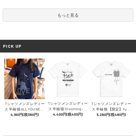
もっと見る
PICK UP
Tシャツ メンズ レディー
Tシャツ メンズ レディー
Tシャツ メンズ レディー
ス 半袖 猫 Grooming - ホ
ス 半袖 猫 ALL YOU NEED
ス 半袖 猫 【限定】 funn
ワイト ネコ ねこ 猫柄 雑
4,400円(税400円)
IS LOVE - ネイビー ネコ
4,180円(税380円)
y cat - ホワイト ネコ ねこ
5,280円(税480円)
貨 SCOPY スコーピー
ねこ 猫柄 雑貨 SCOPY ス
猫柄 雑貨 SCOPY スコー
コーピー
ピー