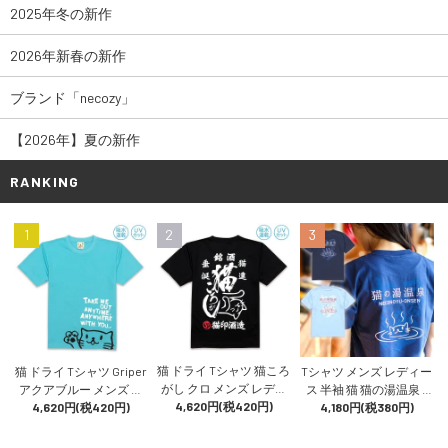
2025年冬の新作
2026年新春の新作
ブランド「necozy」
【2026年】夏の新作
RANKING
1
2
3
猫 ドライ Tシャツ 猫ころ
猫 ドライ Tシャツ Griper
Tシャツ メンズ レディー
がし クロ メンズ レディ
アクアブルー メンズ レ
ス 半袖 猫 猫の湯温泉 -
ース 半袖 日本酒 酒造 猫
4,620円(税420円)
ディース 半袖 プリント
4,620円(税420円)
アイイロ おもしろ ネコ
4,180円(税380円)
柄 雑貨 SCOPY スコーピ
猫柄 雑貨 SCOPY スコー
ねこ 猫柄 雑貨 SCOPY ス
ー
ピー
コーピー