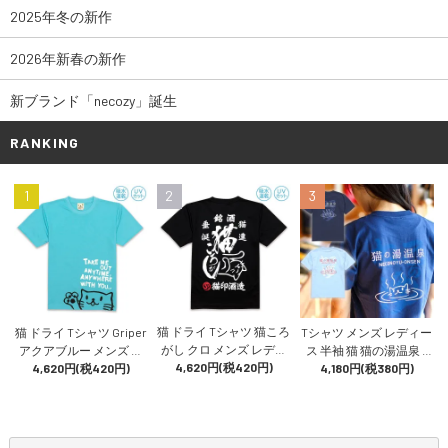
2025年冬の新作
2026年新春の新作
新ブランド「necozy」誕生
RANKING
1
2
3
猫 ドライ Tシャツ 猫ころ
猫 ドライ Tシャツ Griper
Tシャツ メンズ レディー
がし クロ メンズ レディ
アクアブルー メンズ レ
ス 半袖 猫 猫の湯温泉 -
ース 半袖 日本酒 酒造 猫
4,620円(税420円)
ディース 半袖 プリント
4,620円(税420円)
アイイロ おもしろ ネコ
4,180円(税380円)
柄 雑貨 SCOPY スコーピ
猫柄 雑貨 SCOPY スコー
ねこ 猫柄 雑貨 SCOPY ス
ー
ピー
コーピー