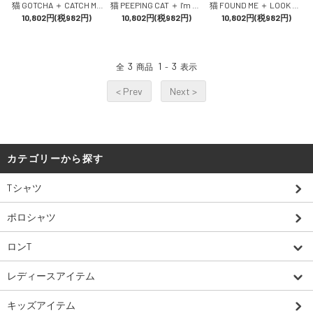
猫 GOTCHA ＋ CATCH ME
猫 PEEPING CAT ＋ I'm he
猫 FOUND ME ＋ LOOK ME
ネコ ねこ 猫柄 雑貨 SCO
10,802円(税982円)
re ネコ ねこ 猫柄 雑貨 SC
10,802円(税982円)
UP ネコ ねこ 猫柄 雑貨 S
10,802円(税982円)
PY スコーピー
OPY スコーピー
COPY スコーピー
3
1
3
全
商品
-
表示
< Prev
Next >
カテゴリーから探す
Tシャツ
ポロシャツ
ロンT
レディースアイテム
キッズアイテム