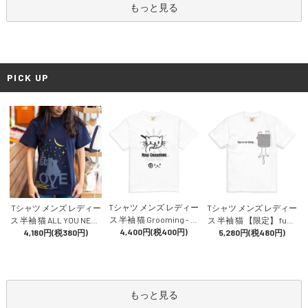
もっと見る
PICK UP
Tシャツ メンズ レディー
Tシャツ メンズ レディー
Tシャツ メンズ レディー
ス 半袖 猫 Grooming - ホ
ス 半袖 猫 ALL YOU NEED
ス 半袖 猫 【限定】 funn
ワイト ネコ ねこ 猫柄 雑
4,400円(税400円)
IS LOVE - ネイビー ネコ
4,180円(税380円)
y cat - ホワイト ネコ ねこ
5,280円(税480円)
貨 SCOPY スコーピー
ねこ 猫柄 雑貨 SCOPY ス
猫柄 雑貨 SCOPY スコー
コーピー
ピー
もっと見る