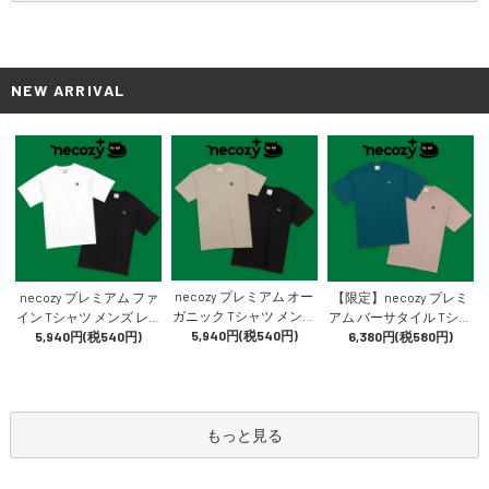
NEW ARRIVAL
necozy プレミアム オー
necozy プレミアム ファ
【限定】necozy プレミ
ガニック Tシャツ メンズ
イン Tシャツ メンズ レデ
アム バーサタイル Tシャ
レディース トップス 半
5,940円(税540円)
ィース トップス 半袖 綿1
5,940円(税540円)
ツ メンズ レディース ト
6,380円(税580円)
袖 綿100% 上質 猫かわい
00% 上質 猫 かわいい お
ップス 半袖 上質 猫 かわ
い おしゃれ
しゃれ
いい おしゃれ
もっと見る