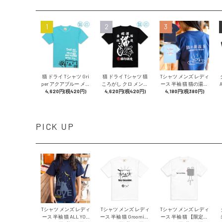
1
2
3
猫 ドライ Tシャツ Gri
猫 ドライ Tシャツ 猫
Tシャツ メンズ レディ
per アクアブルー メン
ころがし クロ メンズ
ース 半袖 猫 猫の湯温
ズ レディース 半袖 プ
4,620円(税420円)
レディース 半袖 日本
4,620円(税420円)
泉 - アイイロ おもしろ
4,180円(税380円)
リント 猫柄 雑貨 SCO
酒 酒造 猫柄 雑貨 SCO
ネコ ねこ 猫柄 雑貨 SC
PY スコーピー
PY スコーピー
OPY スコーピー
PICK UP
Tシャツ メンズ レディ
Tシャツ メンズ レディ
Tシャツ メンズ レディ
ース 半袖 猫 ALL YOU
ース 半袖 猫 Grooming
ース 半袖 猫 【限定】