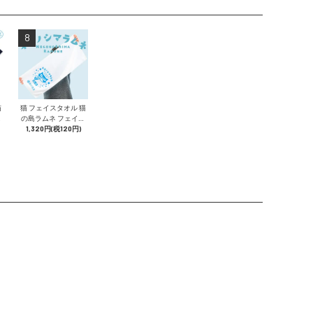
8
猫
猫 フェイスタオル 猫
メ
の島ラムネ フェイス
袖
タオル 綿100% ご当
1,320円(税120円)
O
地 地サイダー 昭和レ
トロ エモい 猫柄 雑貨
SCOPY スコーピー