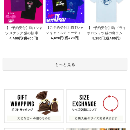
【ご予約受付】猫 Tシャ
【ご予約受付】猫 Tシャ
【ご予約受付】猫 ドライ
ツ キャトルミューティレ
ツ スナック 猫の額 半袖
ポロシャツ 猫の島ラムネ
ーション 半袖 メンズ レ
4,620円(税420円)
メンズ レディース 昭和
4,400円(税400円)
メンズ レディース 半袖
5,280円(税480円)
ディース UFO エイリア
レトロ 飲み屋 ネオン 猫
速乾 ご当地 地サイダー
ン 猫柄 雑貨 SCOPY スコ
柄 雑貨 SCOPY スコーピ
猫柄 SCOPY スコーピー
ーピー
ー
もっと見る