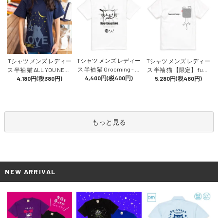
Tシャツ メンズ レディー
Tシャツ メンズ レディー
Tシャツ メンズ レディー
ス 半袖 猫 Grooming - ホ
ス 半袖 猫 ALL YOU NEED
ス 半袖 猫 【限定】 funn
ワイト ネコ ねこ 猫柄 雑
4,400円(税400円)
IS LOVE - ネイビー ネコ
4,180円(税380円)
y cat - ホワイト ネコ ねこ
5,280円(税480円)
貨 SCOPY スコーピー
ねこ 猫柄 雑貨 SCOPY ス
猫柄 雑貨 SCOPY スコー
コーピー
ピー
もっと見る
NEW ARRIVAL