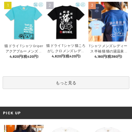
1
2
3
猫 ドライ Tシャツ 猫ころ
猫 ドライ Tシャツ Griper
Tシャツ メンズ レディー
がし クロ メンズ レディ
アクアブルー メンズ レ
ス 半袖 猫 猫の湯温泉 -
ース 半袖 日本酒 酒造 猫
4,620円(税420円)
ディース 半袖 プリント
4,620円(税420円)
アイイロ おもしろ ネコ
4,180円(税380円)
柄 雑貨 SCOPY スコーピ
猫柄 雑貨 SCOPY スコー
ねこ 猫柄 雑貨 SCOPY ス
ー
ピー
コーピー
もっと見る
PICK UP