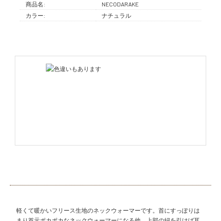
商品名:
NECODARAKE
カラー:
ナチュラル
軽くて暖かいフリース生地のネックウォーマーです。首にすっぽりは
まり首元ポカポカなネックウォーマーになる他、上部の紐を引けば耳