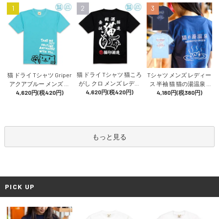
1
2
3
猫 ドライ Tシャツ 猫ころ
猫 ドライ Tシャツ Griper
Tシャツ メンズ レディー
がし クロ メンズ レディ
アクアブルー メンズ レ
ス 半袖 猫 猫の湯温泉 -
ース 半袖 日本酒 酒造 猫
4,620円(税420円)
ディース 半袖 プリント
4,620円(税420円)
アイイロ おもしろ ネコ
4,180円(税380円)
柄 雑貨 SCOPY スコーピ
猫柄 雑貨 SCOPY スコー
ねこ 猫柄 雑貨 SCOPY ス
ー
ピー
コーピー
もっと見る
PICK UP