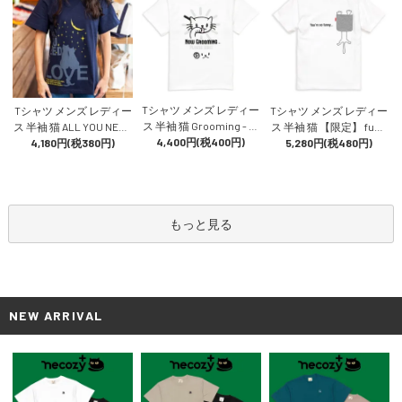
Tシャツ メンズ レディー
Tシャツ メンズ レディー
Tシャツ メンズ レディー
ス 半袖 猫 Grooming - ホ
ス 半袖 猫 ALL YOU NEED
ス 半袖 猫 【限定】 funn
ワイト ネコ ねこ 猫柄 雑
4,400円(税400円)
IS LOVE - ネイビー ネコ
4,180円(税380円)
y cat - ホワイト ネコ ねこ
5,280円(税480円)
貨 SCOPY スコーピー
ねこ 猫柄 雑貨 SCOPY ス
猫柄 雑貨 SCOPY スコー
コーピー
ピー
もっと見る
NEW ARRIVAL