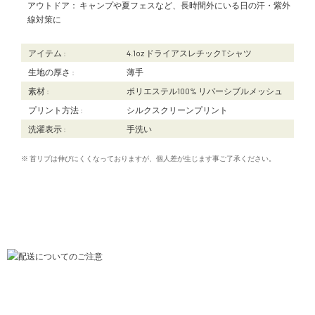
アウトドア： キャンプや夏フェスなど、長時間外にいる日の汗・紫外
線対策に
アイテム :
4.1oz ドライアスレチックTシャツ
生地の厚さ :
薄手
素材 :
ポリエステル100% リバーシブルメッシュ
プリント方法 :
シルクスクリーンプリント
洗濯表示 :
手洗い
※ 首リブは伸びにくくなっておりますが、個人差が生じます事ご了承ください。