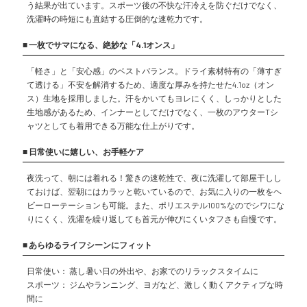
う結果が出ています。スポーツ後の不快な汗冷えを防ぐだけでなく、
洗濯時の時短にも直結する圧倒的な速乾力です。
■ 一枚でサマになる、絶妙な「4.1オンス」
「軽さ」と「安心感」のベストバランス。ドライ素材特有の「薄すぎ
て透ける」不安を解消するため、適度な厚みを持たせた4.1oz（オン
ス）生地を採用しました。汗をかいてもヨレにくく、しっかりとした
生地感があるため、インナーとしてだけでなく、一枚のアウターTシ
ャツとしても着用できる万能な仕上がりです。
■ 日常使いに嬉しい、お手軽ケア
夜洗って、朝には着れる！驚きの速乾性で、夜に洗濯して部屋干しし
ておけば、翌朝にはカラッと乾いているので、お気に入りの一枚をヘ
ビーローテーションも可能。また、ポリエステル100%なのでシワにな
りにくく、洗濯を繰り返しても首元が伸びにくいタフさも自慢です。
■ あらゆるライフシーンにフィット
日常使い： 蒸し暑い日の外出や、お家でのリラックスタイムに
スポーツ： ジムやランニング、ヨガなど、激しく動くアクティブな時
間に