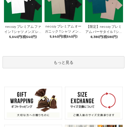
necozy プレミアム オー
necozy プレミアム ファ
【限定】necozy プレミ
ガニック Tシャツ メンズ
イン Tシャツ メンズ レデ
アム バーサタイル Tシャ
レディース トップス 半
5,940円(税540円)
ィース トップス 半袖 綿1
5,940円(税540円)
ツ メンズ レディース ト
6,380円(税580円)
袖 綿100% 上質 猫かわい
00% 上質 猫 かわいい お
ップス 半袖 上質 猫 かわ
い おしゃれ
しゃれ
いい おしゃれ
もっと見る