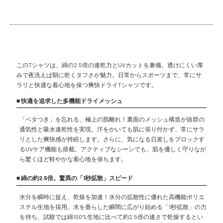
このTシャツは、綿の2.5倍の速乾力とUVカットを兼備。透けにくい厚
みで夜洗えば朝に乾くタフさが魅力。日常からスポーツまで、常にサ
ラリと快適な着心地を保つ爽快ドライTシャツです。
■ 快適を追求した多機能ドライメッシュ
「ベタつき」を忘れる、極上の肌離れ！裏面のメッシュ構造が抜群の
通気性と吸水速乾性を実現。汗をかいても肌に張り付かず、常にサラ
リとした爽快感が持続します。さらに、気になる日差しをブロックす
るUVケア機能も搭載。アクティブなシーンでも、肌を優しく守りなが
ら驚くほど軽やかな着心地を保ちます。
■ 綿の約2.5倍。驚異の「1秒拡散」スピード
水分を瞬時に捉え、乾燥を加速！水分の拡散性に優れた高機能ポリエ
ステル生地を採用。水を垂らした瞬間に広がり始める「1秒拡散」の力
を持ち、試験では綿100%生地に比べて約2.5倍の速さで乾燥するとい