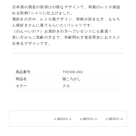
日本酒の酒造の前掛けの様なデザインで、和風のレトロ感溢
れる和柄Tシャツに仕上げました。
酒好きの方や、レトロ風デザイン、和柄が好きな方、もちろ
ん猫好きさんに着てもらいたいTシャツです。
（のんべいの？）お酒好きの方へプレゼントにも最適！
若い方からご高齢の方まで、年齢問わず老若男女におススメ
出来るデザインです。
商品番号:
THD106-002
商品名:
猫ころがし
カラー:
クロ
≪ 綿100% ≫
≪ 綿100% ≫
≪ 綿100% ≫