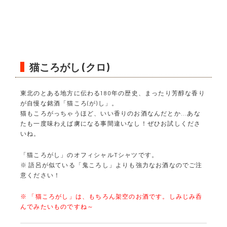
猫ころがし (クロ)
東北のとある地方に伝わる180年の歴史、まったり芳醇な香り
が自慢な銘酒「猫ころ(が)し」。
猫もころがっちゃうほど、いい香りのお酒なんだとか...あな
たも一度味わえば虜になる事間違いなし！ぜひお試しくださ
いね。
「猫ころがし」のオフィシャルTシャツです。
※ 語呂が似ている「鬼ころし」よりも強力なお酒なのでご注
意ください！
※ 「猫ころがし」は、もちろん架空のお酒です。しみじみ呑
んでみたいものですね～