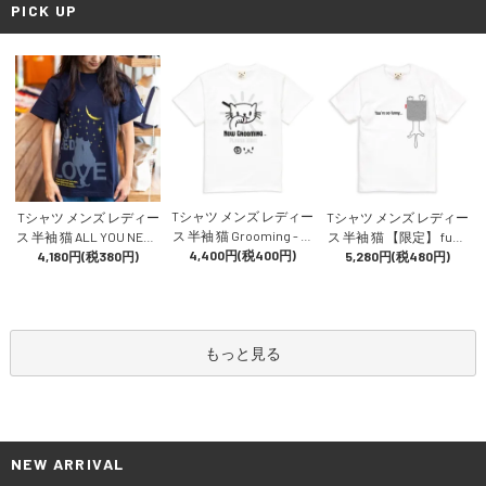
PICK UP
Tシャツ メンズ レディー
Tシャツ メンズ レディー
Tシャツ メンズ レディー
ス 半袖 猫 Grooming - ホ
ス 半袖 猫 ALL YOU NEED
ス 半袖 猫 【限定】 funn
ワイト ネコ ねこ 猫柄 雑
4,400円(税400円)
IS LOVE - ネイビー ネコ
4,180円(税380円)
y cat - ホワイト ネコ ねこ
5,280円(税480円)
貨 SCOPY スコーピー
ねこ 猫柄 雑貨 SCOPY ス
猫柄 雑貨 SCOPY スコー
コーピー
ピー
もっと見る
NEW ARRIVAL