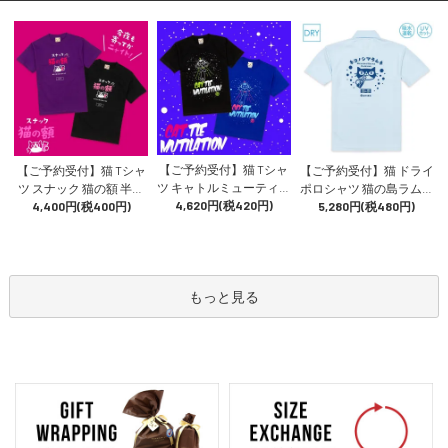
【ご予約受付】猫 Tシャ
【ご予約受付】猫 Tシャ
【ご予約受付】猫 ドライ
ツ キャトルミューティレ
ツ スナック 猫の額 半袖
ポロシャツ 猫の島ラムネ
ーション 半袖 メンズ レ
4,620円(税420円)
メンズ レディース 昭和
4,400円(税400円)
メンズ レディース 半袖
5,280円(税480円)
ディース UFO エイリア
レトロ 飲み屋 ネオン 猫
速乾 ご当地 地サイダー
ン 猫柄 雑貨 SCOPY スコ
柄 雑貨 SCOPY スコーピ
猫柄 SCOPY スコーピー
ーピー
ー
もっと見る