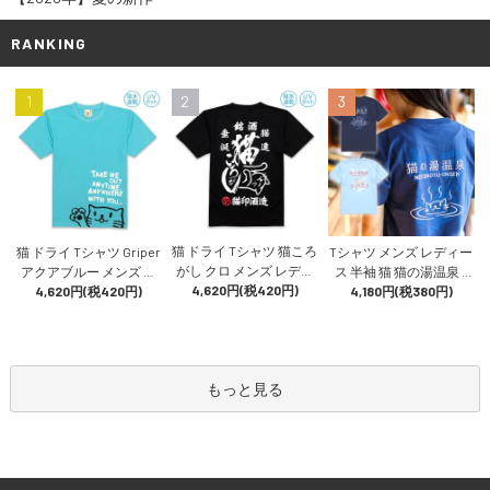
RANKING
1
2
3
猫 ドライ Tシャツ 猫ころ
猫 ドライ Tシャツ Griper
Tシャツ メンズ レディー
がし クロ メンズ レディ
アクアブルー メンズ レ
ス 半袖 猫 猫の湯温泉 -
ース 半袖 日本酒 酒造 猫
4,620円(税420円)
ディース 半袖 プリント
4,620円(税420円)
アイイロ おもしろ ネコ
4,180円(税380円)
柄 雑貨 SCOPY スコーピ
猫柄 雑貨 SCOPY スコー
ねこ 猫柄 雑貨 SCOPY ス
ー
ピー
コーピー
もっと見る