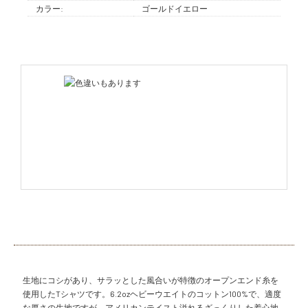
カラー:
ゴールドイエロー
生地にコシがあり、サラッとした風合いが特徴のオープンエンド糸を
使用したTシャツです。6.2ozヘビーウエイトのコットン100%で、適度
な厚さの生地ですが、アメリカンテイスト溢れるざっくりした着心地