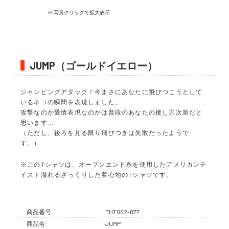
※ 写真クリックで拡大表示
JUMP（ゴールドイエロー）
ジャンピングアタック！今まさにあなたに飛びつこうとして
いるネコの瞬間を表現しました。
攻撃なのか愛情表現なのかは普段のあなたの接し方次第だと
思います...
（ただし、後ろを見る限り飛びつきは失敗だったようで
す。）
※このTシャツは、オープンエンド糸を使用したアメリカンテ
イスト溢れるざっくりした着心地のTシャツです。
商品番号:
THT062-077
商品名:
JUMP